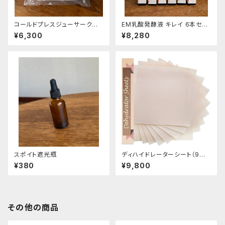
コールドプレスジューサークロ
EM乳酸発酵液 キレイ 6本セッ
ス（ノーウォークジューサー、ピュ
ト（送料無料）
¥6,300
¥8,280
アジューサー）
スポイト遮光瓶
ディハイドレーターシート（9枚
入り）
¥380
¥9,800
その他の商品