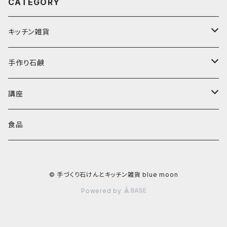
CATEGORY
キッチン雑貨
キッチン雑貨
手作り石鹸
メディシンフラワー
香る石鹸
講座
バイタミックス
無香料石鹸
ローフードマイスター講座
食品
キッチンソープ
© 手づくり石けんとキッチン雑貨 blue moon
Powered by