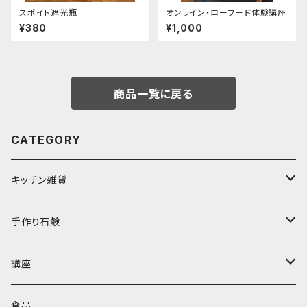
スポイト遮光瓶
オンライン・ローフード体験講座
¥380
¥1,000
商品一覧に戻る
CATEGORY
キッチン雑貨
キッチン雑貨
手作り石鹸
メディシンフラワー
香る石鹸
講座
バイタミックス
無香料石鹸
ローフードマイスター講座
食品